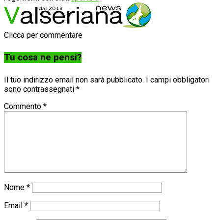
Clicca per commentare
Tu cosa ne pensi?
Il tuo indirizzo email non sarà pubblicato.
I campi obbligatori
sono contrassegnati
*
Commento
*
Nome
*
Email
*