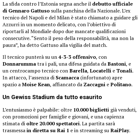
La sfida contro l’Estonia segna anche il
debutto ufficiale
di Gennaro Gattuso
sulla panchina della Nazionale. L’ex
tecnico del Napoli e del Milan è stato chiamato a guidare gli
Azzurri in un momento delicato, con l’obiettivo di
riportarli al Mondiale dopo due mancate qualificazioni
consecutive. “Sento il peso della responsabilità, ma non la
paura”, ha detto Gattuso alla vigilia del match.
Il tecnico punterà su un
4-3-3 offensivo
, con
Donnarumma
tra i pali, una difesa guidata da
Bastoni
, e
un centrocampo tecnico con
Barella
,
Locatelli
e
Tonali
.
In attacco, l’assenza di
Scamacca
(infortunato) apre
spazio a
Moise Kean
, affiancato da
Zaccagni
e
Politano
.
Un Gewiss Stadium da tutto esaurito
L’entusiasmo è palpabile: oltre
10.000 biglietti
già venduti,
con promozioni per famiglie e giovani, e una capienza
stimata di
oltre 20.000 spettatori
. La partita sarà
trasmessa
in diretta su Rai 1
e in streaming su
RaiPlay
.