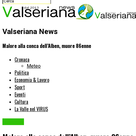
Valseriana News
Malore alla conca dell’Alben, muore 86enne
Cronaca
Meteo
Politica
Economia & Lavoro
Sport
Eventi
Cultura
La Valle nel VIRUS
Cronaca