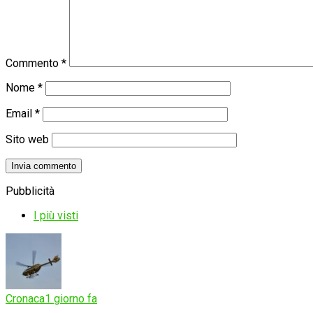
Commento
*
Nome
*
Email
*
Sito web
Pubblicità
I più visti
Cronaca
1 giorno fa