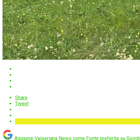
Share
Tweet
Aggiungi Valseriana News come
Fonte preferita su Googl