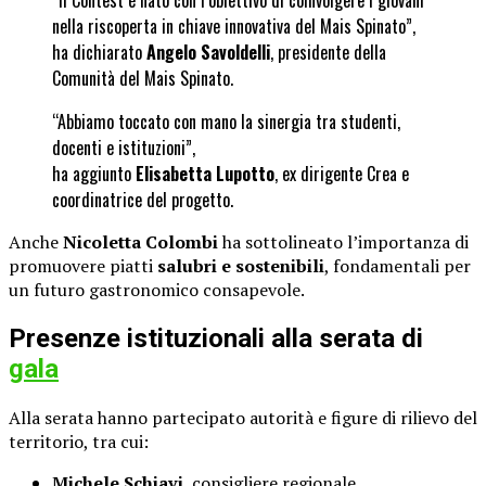
“Il Contest è nato con l’obiettivo di coinvolgere i giovani
nella riscoperta in chiave innovativa del Mais Spinato”,
ha dichiarato
Angelo Savoldelli
, presidente della
Comunità del Mais Spinato.
“Abbiamo toccato con mano la sinergia tra studenti,
docenti e istituzioni”,
ha aggiunto
Elisabetta Lupotto
, ex dirigente Crea e
coordinatrice del progetto.
Anche
Nicoletta Colombi
ha sottolineato l’importanza di
promuovere piatti
salubri e sostenibili
, fondamentali per
un futuro gastronomico consapevole.
Presenze istituzionali alla serata di
gala
Alla serata hanno partecipato autorità e figure di rilievo del
territorio, tra cui:
Michele Schiavi
, consigliere regionale