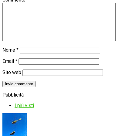
Nome
*
Email
*
Sito web
Pubblicità
I più visti