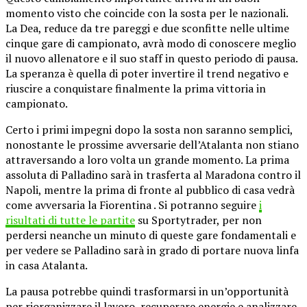
momento visto che coincide con la sosta per le nazionali.
La Dea, reduce da tre pareggi e due sconfitte nelle ultime
cinque gare di campionato, avrà modo di conoscere meglio
il nuovo allenatore e il suo staff in questo periodo di pausa.
La speranza è quella di poter invertire il trend negativo e
riuscire a conquistare finalmente la prima vittoria in
campionato.
Certo i primi impegni dopo la sosta non saranno semplici,
nonostante le prossime avversarie dell’Atalanta non stiano
attraversando a loro volta un grande momento. La prima
assoluta di Palladino sarà in trasferta al Maradona contro il
Napoli, mentre la prima di fronte al pubblico di casa vedrà
come avversaria la Fiorentina . Si potranno seguire
i
risultati di tutte le partite
su Sportytrader, per non
perdersi neanche un minuto di queste gare fondamentali e
per vedere se Palladino sarà in grado di portare nuova linfa
in casa Atalanta.
La pausa potrebbe quindi trasformarsi in un’opportunità
per riorganizzare il lavoro, recuperare energie e analizzare