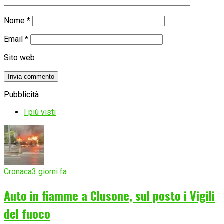
Nome
*
Email
*
Sito web
Pubblicità
I più visti
Cronaca
3 giorni fa
Auto in fiamme a Clusone, sul posto i Vigili
del fuoco