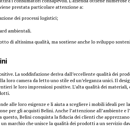
 attira i consumatori consapevoli. L’azienda ottiene numerose
 viene prestata particolare attenzione a:
zione dei processi logistici;
dard ambientali.
odotto di altissima qualità, ma sostiene anche lo sviluppo sost
ini
sitive. La soddisfazione deriva dall’eccellente qualità dei prod
alla loro camera da letto uno stile ed un’eleganza unici. Il des
ntieri le loro impressioni positive. L’alta qualità dei material
dotti.
nde alle loro esigenze e li aiuta a scegliere i mobili ideali pe
one per gli acquisti Belini. Anche l’attenzione all’ambiente e
 questo, Belini conquista la fiducia dei clienti che apprezzano
un marchio che unisce la qualità dei prodotti a un servizio da