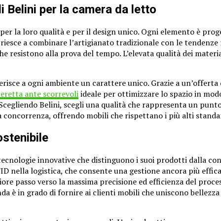
i Belini per la camera da letto
 per la loro qualità e per il design unico. Ogni elemento è pr
ni riesce a combinare l’artigianato tradizionale con le tendenz
 che resistono alla prova del tempo. L’elevata qualità dei materi
erisce a ogni ambiente un carattere unico. Grazie a un’offerta d
retta ante scorrevoli
ideale per ottimizzare lo spazio in mod
 Scegliendo Belini, scegli una qualità che rappresenta un punto 
 concorrenza, offrendo mobili che rispettano i più alti standa
stenibile
tecnologie innovative che distinguono i suoi prodotti dalla co
D nella logistica, che consente una gestione ancora più efficace
re passo verso la massima precisione ed efficienza del proces
enda è in grado di fornire ai clienti mobili che uniscono bellez