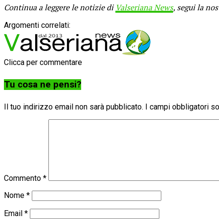
Continua a leggere le notizie di
Valseriana News
, segui la no
Argomenti correlati:
Clicca per commentare
Tu cosa ne pensi?
Il tuo indirizzo email non sarà pubblicato.
I campi obbligatori 
Commento
*
Nome
*
Email
*