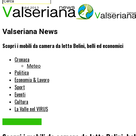
Valseriana News
Scopri i mobili da camera da letto Belini, belli ed economici
Cronaca
Meteo
Politica
Economia & Lavoro
Sport
Eventi
Cultura
La Valle nel VIRUS
Idee & consigli