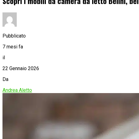
Scopri i mobili da camera da letto Belini, be
Pubblicato
7 mesi fa
il
22 Gennaio 2026
Da
Andrea Aletto