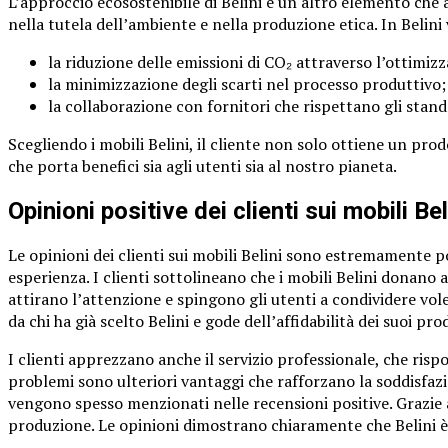
L’approccio ecosostenibile di Belini è un altro elemento che
nella tutela dell’ambiente e nella produzione etica. In Belini
la riduzione delle emissioni di CO₂ attraverso l’ottimizza
la minimizzazione degli scarti nel processo produttivo;
la collaborazione con fornitori che rispettano gli stan
Scegliendo i mobili Belini, il cliente non solo ottiene un pr
che porta benefici sia agli utenti sia al nostro pianeta.
Opinioni positive dei clienti sui mobili Bel
Le opinioni dei clienti sui mobili Belini sono estremamente po
esperienza. I clienti sottolineano che i mobili Belini donano 
attirano l’attenzione e spingono gli utenti a condividere vole
da chi ha già scelto Belini e gode dell’affidabilità dei suoi pro
I clienti apprezzano anche il servizio professionale, che rispo
problemi sono ulteriori vantaggi che rafforzano la soddisfazi
vengono spesso menzionati nelle recensioni positive. Grazie a
produzione. Le opinioni dimostrano chiaramente che Belini è 