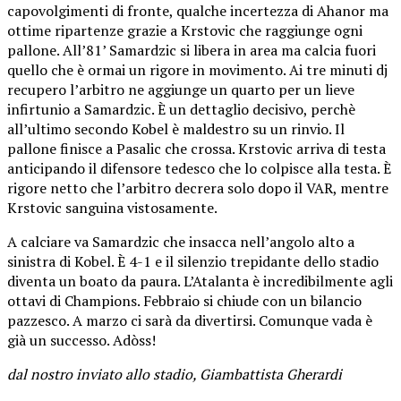
capovolgimenti di fronte, qualche incertezza di Ahanor ma
ottime ripartenze grazie a Krstovic che raggiunge ogni
pallone. All’81’ Samardzic si libera in area ma calcia fuori
quello che è ormai un rigore in movimento. Ai tre minuti dj
recupero l’arbitro ne aggiunge un quarto per un lieve
infirtunio a Samardzic. È un dettaglio decisivo, perchè
all’ultimo secondo Kobel è maldestro su un rinvio. Il
pallone finisce a Pasalic che crossa. Krstovic arriva di testa
anticipando il difensore tedesco che lo colpisce alla testa. È
rigore netto che l’arbitro decrera solo dopo il VAR, mentre
Krstovic sanguina vistosamente.
A calciare va Samardzic che insacca nell’angolo alto a
sinistra di Kobel. È 4-1 e il silenzio trepidante dello stadio
diventa un boato da paura. L’Atalanta è incredibilmente agli
ottavi di Champions. Febbraio si chiude con un bilancio
pazzesco. A marzo ci sarà da divertirsi. Comunque vada è
già un successo. Adòss!
dal nostro inviato allo stadio, Giambattista Gherardi