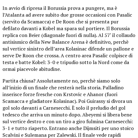
In avvio di ripresa il Borussia prova a pungere, ma è
l’Atalanta ad avere subito due grosse occasioni con Pasalic
(servito da Scamacca) e De Roon che si presenta pur
defilato davanti a Kobel ma spara sul portiere. Il Borussia
replica con Beier (diagonale fuori di nulla). Al 57′ il collaudo
antisismico della New Balance Arena è definitivo, perchè
sul vertice sinistro dell’area Kolasinac difende un pallone e
serve De Roon che crossa. A centro area Pasalic colpisce di
testa e batte Kobel: 3-0 e tripudio sotto la Nord come da
ormai piacevole abitudine.
Partita chiusa? Assolutamente no, perchè siamo solo
all’inizio di un finale che resterà nella storia. Palladino
inserisce forze fresche con Krstovic e Ahanor (fuori
Scamacca e gladiatore Kolasinac). Poi Guirassy si divora un
gol solo davanti a Carnesecchi. È solo il preludio del gol
tedesco che arriva un minuto dopo. Abeyemi si libera bene
sul vertice destro e con un tiro a giro fulmina Carnesecchi:
3-1 e tutto riaperto. Entrano anche Dijmsiti per uno stoico
Scalvini e Sulemana per Zalewski. Il finale vede rapidi