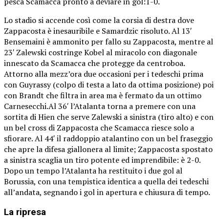
pesca Scamacca pronto a deviare in gol:1-0.
Lo stadio si accende così come la corsia di destra dove
Zappacosta è inesauribile e Samardzic risoluto. Al 13′
Bensemaini è ammonito per fallo su Zappacosta, mentre al
23′ Zalewski costringe Kobel al miracolo con diagonale
innescato da Scamacca che protegge da centroboa.
Attorno alla mezz’ora due occasioni per i tedeschi prima
con Guyrassy (colpo di testa a lato da ottima posizione) poi
con Brandt che filtra in area ma è fermato da un ottimo
Carnesecchi.Al 36′ l’Atalanta torna a premere con una
sortita di Hien che serve Zalewski a sinistra (tiro alto) e con
un bel cross di Zappacosta che Scamacca riesce solo a
sfiorare. Al 44′ il raddoppio atalantino con un bel fraseggio
che apre la difesa giallonera al limite; Zappacosta spostato
a sinistra scaglia un tiro potente ed imprendibile: è 2-0.
Dopo un tempo l’Atalanta ha restituito i due gol al
Borussia, con una tempistica identica a quella dei tedeschi
all’andata, segnando i gol in apertura e chiusura di tempo.
La ripresa