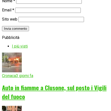
Nome
*
Email
*
Sito web
Pubblicità
I più visti
Cronaca
3 giorni fa
Auto in fiamme a Clusone, sul posto i Vigili
del fuoco