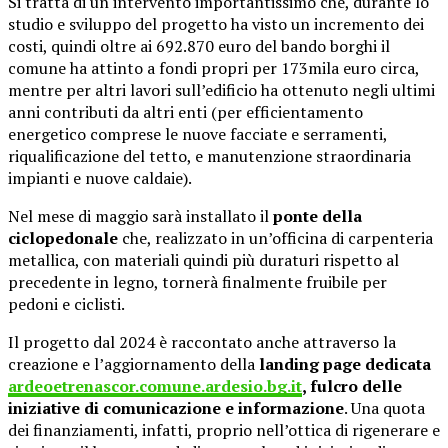
Si tratta di un intervento importantissimo che, durante lo
studio e sviluppo del progetto ha visto un incremento dei
costi, quindi oltre ai 692.870 euro del bando borghi il
comune ha attinto a fondi propri per 173mila euro circa,
mentre per altri lavori sull’edificio ha ottenuto negli ultimi
anni contributi da altri enti (per efficientamento
energetico comprese le nuove facciate e serramenti,
riqualificazione del tetto, e manutenzione straordinaria
impianti e nuove caldaie).
Nel mese di maggio sarà installato il
ponte della
ciclopedonale
che, realizzato in un’officina di carpenteria
metallica, con materiali quindi più duraturi rispetto al
precedente in legno, tornerà finalmente fruibile per
pedoni e ciclisti.
Il progetto dal 2024 è raccontato anche attraverso la
creazione e l’aggiornamento della
landing page dedicata
ardeoetrenascor.comune.ardesio.bg.it
,
fulcro delle
iniziative di comunicazione e informazione
.
Una quota
dei finanziamenti, infatti, proprio nell’ottica di rigenerare e