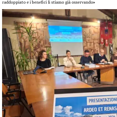
raddoppiato e i benefici li stiamo già osservando
»