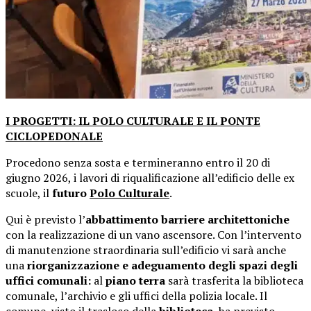
I PROGETTI: IL POLO CULTURALE E IL PONTE
CICLOPEDONALE
Procedono senza sosta e termineranno entro il 20 di
giugno 2026, i lavori di riqualificazione all’edificio delle ex
scuole, il
futuro
Polo Culturale
.
Qui è previsto l’
abbattimento barriere architettoniche
con la realizzazione di un vano ascensore. Con l’intervento
di manutenzione straordinaria sull’edificio vi sarà anche
una
riorganizzazione e adeguamento degli spazi degli
uffici comunali:
al
piano terra
sarà trasferita la biblioteca
comunale, l’archivio e gli uffici della polizia locale. Il
comune, visto il trasloco della
biblioteca
, ha previsto