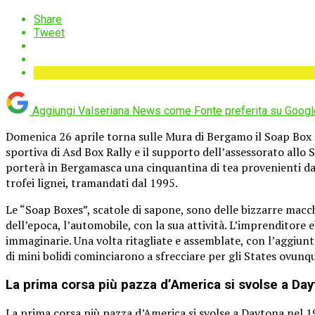
Share
Tweet
Aggiungi Valseriana News come
Fonte preferita su Googl
Domenica 26 aprile torna sulle Mura di Bergamo il Soap Box R
sportiva di Asd Box Rally e il supporto dell’assessorato all
porterà in Bergamasca una cinquantina di tea provenienti da o
trofei lignei, tramandati dal 1995.
Le “Soap Boxes”, scatole di sapone, sono delle bizzarre mac
dell’epoca, l’automobile, con la sua attività. L’imprenditore 
immaginarie. Una volta ritagliate e assemblate, con l’aggiun
di mini bolidi cominciarono a sfrecciare per gli States ovunq
La prima corsa più pazza d’America si svolse a Da
La prima corsa più pazza d’America si svolse a Daytona nel 19