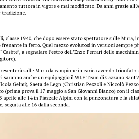
ento tuttora in vigore e mai modificato. Da anni grazie all’A
 tradizione.
i, classe 1940, che dopo essere stato spettatore sulle Mura, i
frenante in ferro. Quel mezzo evolutosi in versioni sempre più
Casète”, a segnalare l’estro dell’Enzo Ferrari delle macchinine
gitore).
 presenterà sulle Mura da campione in carica avendo trionfato
026 ci saranno anche un equipaggio il WLF Team di Cazzano San
cola Gelmi), Saeta de Legn (Christian Pezzoli e Niccolò Pezzoli)
o (prima prova il 17 maggio a San Giovanni Bianco) con il clas
 aprile alle 14 in Piazzale Alpini con la punzonatura e la sfilat
, seguita alle 16 dalla seconda.