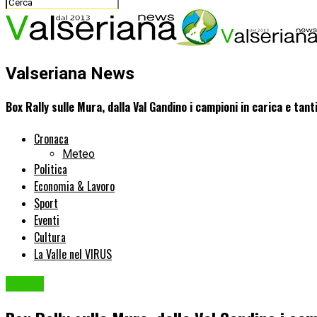
Valseriana News
Box Rally sulle Mura, dalla Val Gandino i campioni in carica e tan
Cronaca
Meteo
Politica
Economia & Lavoro
Sport
Eventi
Cultura
La Valle nel VIRUS
Eventi