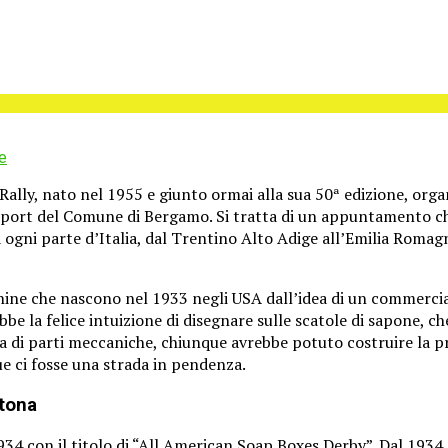
e
ally, nato nel 1955 e giunto ormai alla sua 50ª edizione, org
o Sport del Comune di Bergamo. Si tratta di un appuntamento ch
gni parte d’Italia, dal Trentino Alto Adige all’Emilia Romagna
chine che nascono nel 1933 negli USA dall’idea di un commerc
ebbe la felice intuizione di disegnare sulle scatole di sapone, c
ta di parti meccaniche, chiunque avrebbe potuto costruire la p
ue ci fosse una strada in pendenza.
ytona
34 con il titolo di “All American Soap Boxes Derby”. Dal 1934 a