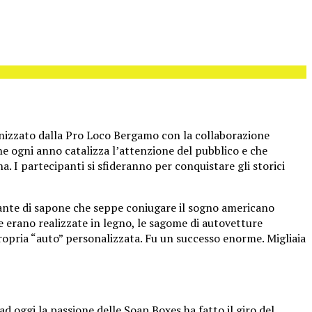
anizzato dalla Pro Loco Bergamo con la collaborazione
e ogni anno catalizza l’attenzione del pubblico e che
. I partecipanti si sfideranno per conquistare gli storici
iante di sapone che seppe coniugare il sogno americano
he erano realizzate in legno, le sagome di autovetture
ropria “auto” personalizzata. Fu un successo enorme. Migliaia
d oggi la passione delle Soap Boxes ha fatto il giro del