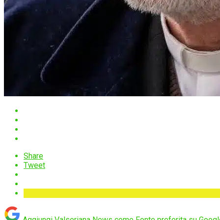
Share
Tweet
Aggiungi Valseriana News come
Fonte preferita su Googl