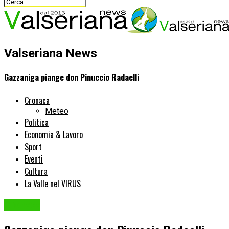
Valseriana News
Gazzaniga piange don Pinuccio Radaelli
Cronaca
Meteo
Politica
Economia & Lavoro
Sport
Eventi
Cultura
La Valle nel VIRUS
Cronaca