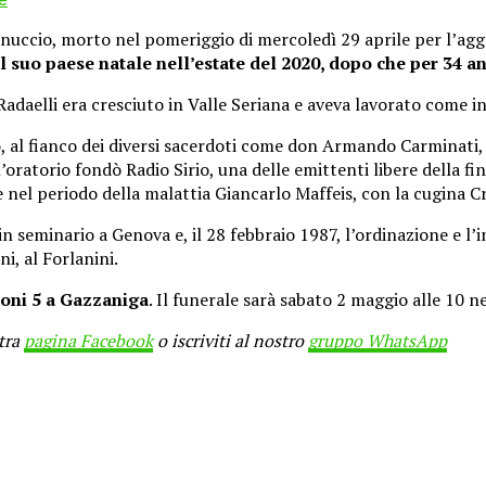
uccio, morto nel pomeriggio di mercoledì 29 aprile per l’aggr
el suo paese natale nell’estate del 2020, dopo che per 34 
daelli era cresciuto in Valle Seriana e aveva lavorato come in
o
, al fianco dei diversi sacerdoti come don Armando Carminati, 
ll’oratorio fondò Radio Sirio, una delle emittenti libere della f
nel periodo della malattia Giancarlo Maffeis, con la cugina Cr
n seminario a Genova e, il 28 febbraio 1987, l’ordinazione e l’
i, al Forlanini.
zoni 5 a Gazzaniga
. Il funerale sarà sabato 2 maggio alle 10 n
stra
pagina Facebook
o iscriviti al nostro
gruppo WhatsApp