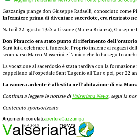
Gazzaniga piange don Giuseppe Radaelli, conosciuto come Pin
Infermiere prima di diventare sacerdote, era rientrato n
Nato il 22 agosto 1955 a Lissone (Monza Brianza), Giuseppe Ra
Don Pinuccio era stato punto di riferimento dell’oratori
Sarà lui a celebrare il funerale. Proprio insieme ai ragazzi de
scomparso Marco Masserini e l’amico che lo ha seguito anche 
La vocazione al sacerdozio è stata tardiva con la formazione i
cappellano all’ospedale Sant’Eugenio all’Eur e poi, per 22 ann
La camera ardente è allestita nell’abitazione di via Man
Continua a leggere le notizie di
Valseriana News
, segui la no
Contenuto sponsorizzato
Argomenti correlati:
apertura
Gazzaniga