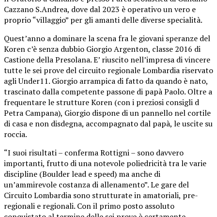
Cazzano S.Andrea, dove dal 2023 è operativo un vero e
proprio “villaggio” per gli amanti delle diverse specialità.
Quest’anno a dominare la scena fra le giovani speranze del
Koren c’è senza dubbio Giorgio Argenton, classe 2016 di
Castione della Presolana. E’ riuscito nell’impresa di vincere
tutte le sei prove del circuito regionale Lombardia riservato
agli Under11. Giorgio arrampica di fatto da quando è nato,
trascinato dalla competente passone di papà Paolo. Oltre a
frequentare le strutture Koren (con i preziosi consigli d
Petra Campana), Giorgio dispone di un pannello nel cortile
di casa e non disdegna, accompagnato dal papà, le uscite su
roccia.
“I suoi risultati – conferma Rottigni – sono davvero
importanti, frutto di una notevole poliedricità tra le varie
discipline (Boulder lead e speed) ma anche di
un’ammirevole costanza di allenamento”. Le gare del
Circuito Lombardia sono strutturate in amatoriali, pre-
regionali e regionali. Con il primo posto assoluto
conquistato al termine delle sei prove è certamente