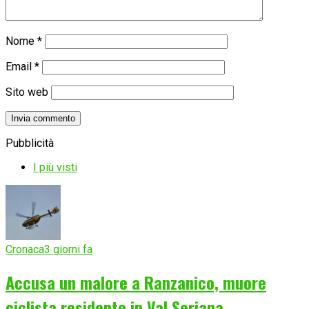
Nome
*
Email
*
Sito web
Pubblicità
I più visti
Cronaca
3 giorni fa
Accusa un malore a Ranzanico, muore
ciclista residente in Val Seriana