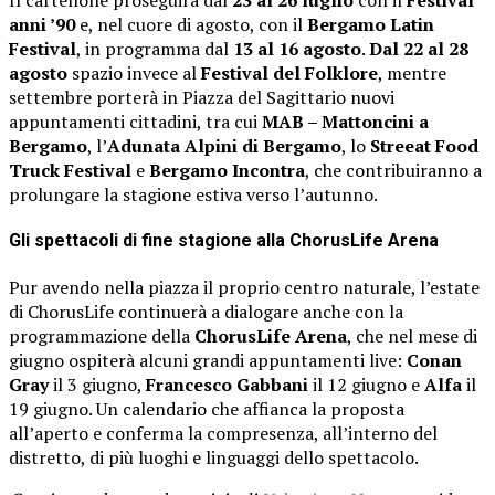
Il cartellone proseguirà dal
23 al 26 luglio
con il
Festival
anni ’90
e, nel cuore di agosto, con il
Bergamo Latin
Festival
, in programma dal
13 al 16 agosto
.
Dal 22 al 28
agosto
spazio invece al
Festival del Folklore
, mentre
settembre porterà in Piazza del Sagittario nuovi
appuntamenti cittadini, tra cui
MAB – Mattoncini a
Bergamo
, l’
Adunata Alpini di Bergamo
, lo
Streeat Food
Truck Festival
e
Bergamo Incontra
, che contribuiranno a
prolungare la stagione estiva verso l’autunno.
Gli spettacoli di fine stagione alla ChorusLife Arena
Pur avendo nella piazza il proprio centro naturale, l’estate
di ChorusLife continuerà a dialogare anche con la
programmazione della
ChorusLife Arena
, che nel mese di
giugno ospiterà alcuni grandi appuntamenti live:
Conan
Gray
il 3 giugno,
Francesco Gabbani
il 12 giugno e
Alfa
il
19 giugno. Un calendario che affianca la proposta
all’aperto e conferma la compresenza, all’interno del
distretto, di più luoghi e linguaggi dello spettacolo.