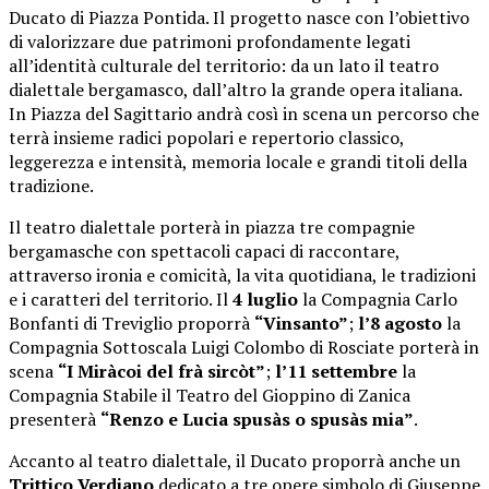
Ducato di Piazza Pontida. Il progetto nasce con l’obiettivo
di valorizzare due patrimoni profondamente legati
all’identità culturale del territorio: da un lato il teatro
dialettale bergamasco, dall’altro la grande opera italiana.
In Piazza del Sagittario andrà così in scena un percorso che
terrà insieme radici popolari e repertorio classico,
leggerezza e intensità, memoria locale e grandi titoli della
tradizione.
Il teatro dialettale porterà in piazza tre compagnie
bergamasche con spettacoli capaci di raccontare,
attraverso ironia e comicità, la vita quotidiana, le tradizioni
e i caratteri del territorio. Il
4 luglio
la Compagnia Carlo
Bonfanti di Treviglio proporrà
“Vinsanto”
;
l’8 agosto
la
Compagnia Sottoscala Luigi Colombo di Rosciate porterà in
scena
“I Miràcoi del frà sircòt”
;
l’11 settembre
la
Compagnia Stabile il Teatro del Gioppino di Zanica
presenterà
“Renzo e Lucia spusàs o spusàs mia”
.
Accanto al teatro dialettale, il Ducato proporrà anche un
Trittico Verdiano
dedicato a tre opere simbolo di Giuseppe