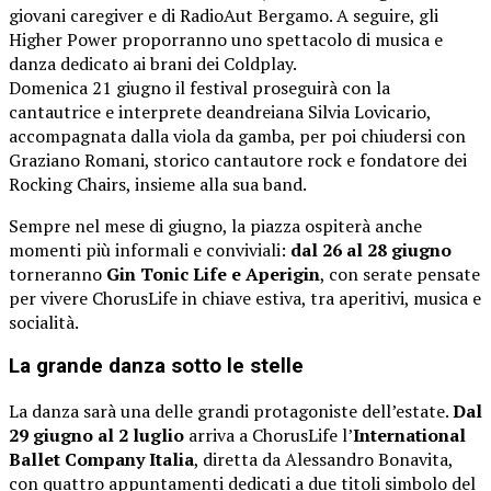
giovani caregiver e di RadioAut Bergamo. A seguire, gli
Higher Power proporranno uno spettacolo di musica e
danza dedicato ai brani dei Coldplay.
Domenica 21 giugno il festival proseguirà con la
cantautrice e interprete deandreiana Silvia Lovicario,
accompagnata dalla viola da gamba, per poi chiudersi con
Graziano Romani, storico cantautore rock e fondatore dei
Rocking Chairs, insieme alla sua band.
Sempre nel mese di giugno, la piazza ospiterà anche
momenti più informali e conviviali:
dal 26 al 28 giugno
torneranno
Gin Tonic Life e Aperigin
, con serate pensate
per vivere ChorusLife in chiave estiva, tra aperitivi, musica e
socialità.
La grande danza sotto le stelle
La danza sarà una delle grandi protagoniste dell’estate.
Dal
29 giugno al 2 luglio
arriva a ChorusLife l’
International
Ballet Company Italia
, diretta da Alessandro Bonavita,
con quattro appuntamenti dedicati a due titoli simbolo del