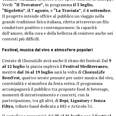
Verdi:
“Il Trovatore”
, in programma
il 3 luglio
,
“Rigoletto”
,
il 7 agosto
, e
“La Traviata”
, il
4 settembre.
Il progetto intende offrire al pubblico un viaggio nella
grande tradizione lirica italiana, riletta attraverso un filo
conduttore positivo e contemporaneo: la capacità
dell’amore, della cura e della bellezza di resistere anche nei
contesti più difficili.
Festival, musica dal vivo e atmosfere popolari
L’estate di ChorusLife avrà anche il ritmo dei festival. Dal
9
al 12 luglio
la piazza ospiterà il
Festival Mediterraneo
,
mentre
dal 16 al 19 luglio
sarà la volta di
ChorusLife
BeerFest
, quattro serate pensate per unire musica dal vivo,
convivialità e atmosfera da festa estiva. Il programma
accompagnerà il pubblico tra proposte food & beverage,
momenti di intrattenimento e concerti, con la
partecipazione, tra gli altri, di
Bepi
,
Ligastory
e
Senza
Filtro
, tribute band dedicata a 883 e Articolo 31.