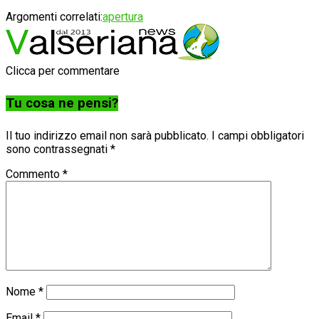
Argomenti correlati:
apertura
Clicca per commentare
Tu cosa ne pensi?
Il tuo indirizzo email non sarà pubblicato.
I campi obbligatori
sono contrassegnati
*
Commento
*
Nome
*
Email
*