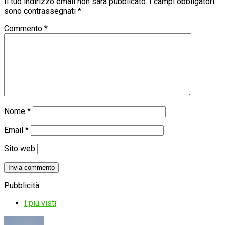
Il tuo indirizzo email non sarà pubblicato.
I campi obbligatori
sono contrassegnati
*
Commento
*
Nome
*
Email
*
Sito web
Pubblicità
I più visti