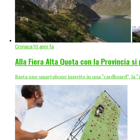
Cronaca
10 anni fa
Alla Fiera Alta Quota con la Provincia si
Basta uno smartphone inserito in una “cardboard”, la “ma