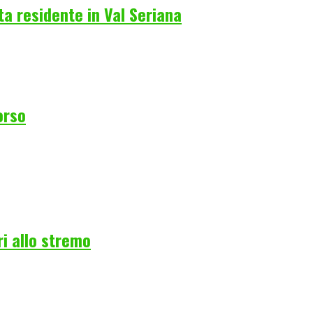
a residente in Val Seriana
orso
ri allo stremo