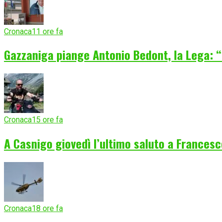
Cronaca
11 ore fa
Gazzaniga piange Antonio Bedont, la Lega: “
Cronaca
15 ore fa
A Casnigo giovedì l’ultimo saluto a Frances
Cronaca
18 ore fa