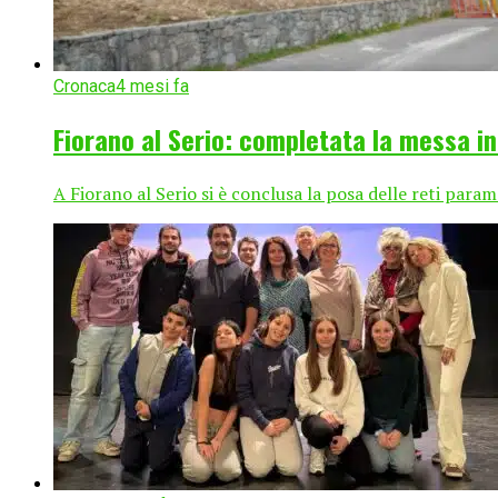
Cronaca
4 mesi fa
Fiorano al Serio: completata la messa in 
A Fiorano al Serio si è conclusa la posa delle reti parama