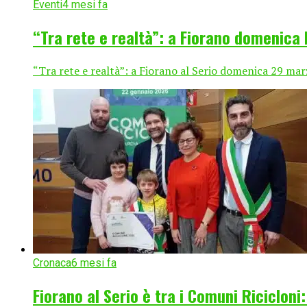
Eventi
4 mesi fa
“Tra rete e realtà”: a Fiorano domenica l
“Tra rete e realtà”: a Fiorano al Serio domenica 29 marz
Cronaca
6 mesi fa
Fiorano al Serio è tra i Comuni Ricicloni