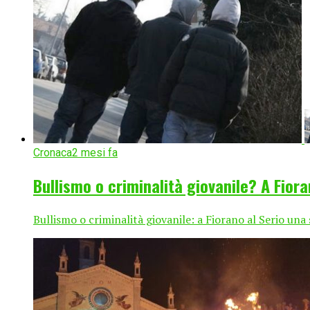
Cronaca
2 mesi fa
Bullismo o criminalità giovanile? A Fior
Bullismo o criminalità giovanile: a Fiorano al Serio una 