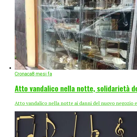
Cronaca
8 mesi fa
Atto vandalico nella notte, solidarietà 
Atto vandalico nella notte ai danni del nuovo negozio 