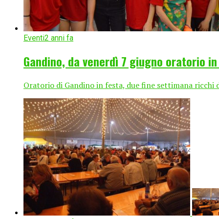
Eventi
2 anni fa
Gandino, da venerdì 7 giugno oratorio in
Oratorio di Gandino in festa, due fine settimana ricchi