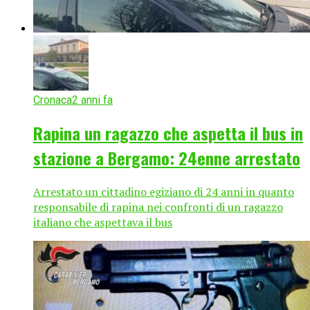
Cronaca
2 anni fa
Rapina un ragazzo che aspetta il bus in
stazione a Bergamo: 24enne arrestato
Arrestato un cittadino egiziano di 24 anni in quanto
responsabile di rapina nei confronti di un ragazzo
italiano che aspettava il bus