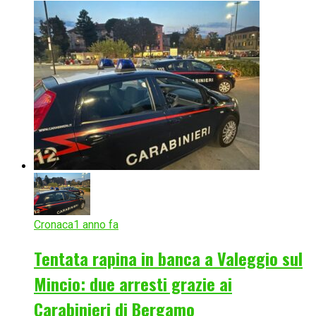
Cronaca
1 anno fa
Tentata rapina in banca a Valeggio sul
Mincio: due arresti grazie ai
Carabinieri di Bergamo