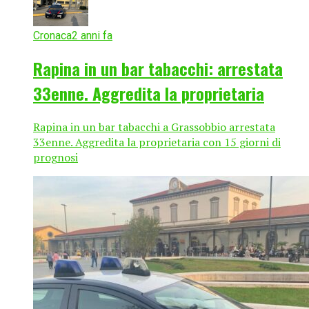
Cronaca
2 anni fa
Rapina in un bar tabacchi: arrestata
33enne. Aggredita la proprietaria
Rapina in un bar tabacchi a Grassobbio arrestata
33enne. Aggredita la proprietaria con 15 giorni di
prognosi