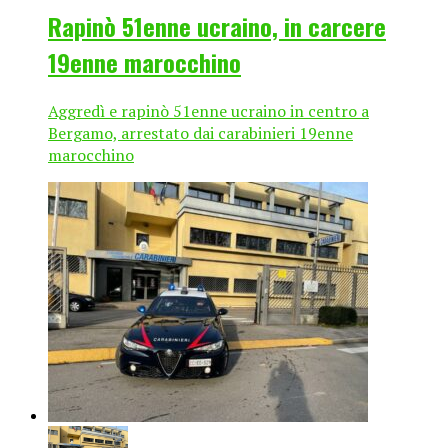
Rapinò 51enne ucraino, in carcere
19enne marocchino
Aggredì e rapinò 51enne ucraino in centro a
Bergamo, arrestato dai carabinieri 19enne
marocchino