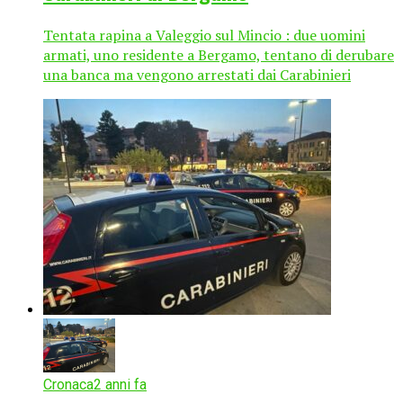
Tentata rapina a Valeggio sul Mincio : due uomini
armati, uno residente a Bergamo, tentano di derubare
una banca ma vengono arrestati dai Carabinieri
Cronaca
2 anni fa