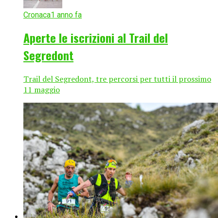
Cronaca
1 anno fa
Aperte le iscrizioni al Trail del
Segredont
Trail del Segredont, tre percorsi per tutti il prossimo
11 maggio