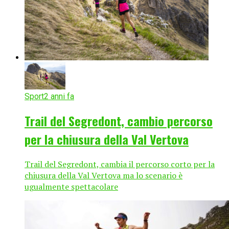
Sport
2 anni fa
Trail del Segredont, cambio percorso
per la chiusura della Val Vertova
Trail del Segredont, cambia il percorso corto per la
chiusura della Val Vertova ma lo scenario è
ugualmente spettacolare