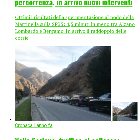
percorrenza, in arrivo nuovi interventi
Ottimi i risultati della sperimentazione al nodo della
Martinella sulla SP35: 4,5 minuti in meno tra Alzano
Lombardo e Bergamo. In arrivo il raddoppio delle
corsie
Cronaca
1 anno fa