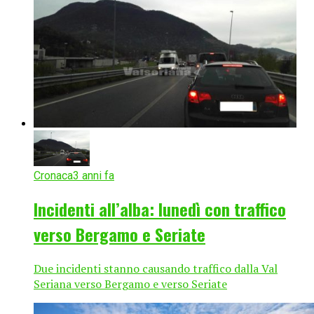
Cronaca
3 anni fa
Incidenti all’alba: lunedì con traffico
verso Bergamo e Seriate
Due incidenti stanno causando traffico dalla Val
Seriana verso Bergamo e verso Seriate