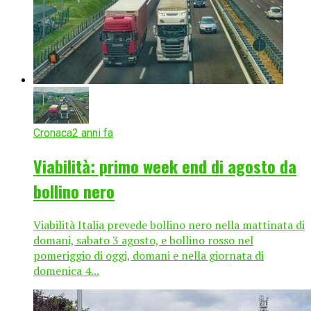
Cronaca
2 anni fa
Viabilità: primo week end di agosto da
bollino nero
Viabilità Italia prevede bollino nero nella mattinata di
domani, sabato 3 agosto, e bollino rosso nel
pomeriggio di oggi, domani e nella giornata di
domenica 4...