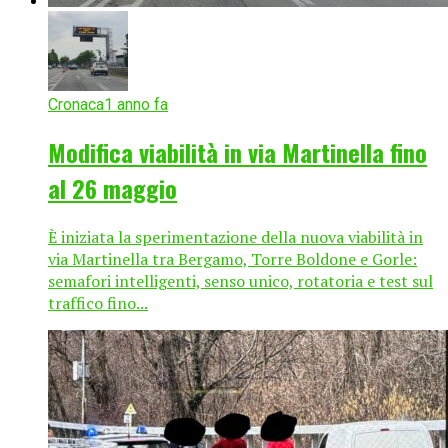
Cronaca
1 anno fa
Modifica viabilità in via Martinella fino
al 26 maggio
È iniziata la sperimentazione della nuova viabilità in
via Martinella tra Bergamo, Torre Boldone e Gorle:
semafori intelligenti, senso unico, rotatoria e test sul
traffico fino...