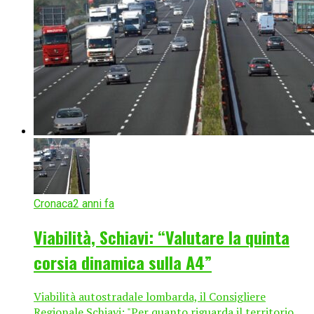
Cronaca
2 anni fa
Viabilità, Schiavi: “Valutare la quinta
corsia dinamica sulla A4”
Viabilità autostradale lombarda, il Consigliere
Regionale Schiavi: "Per quanto riguarda il territorio