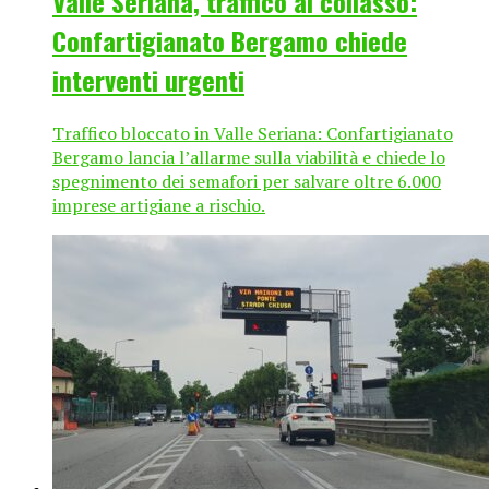
Valle Seriana, traffico al collasso:
Confartigianato Bergamo chiede
interventi urgenti
Traffico bloccato in Valle Seriana: Confartigianato
Bergamo lancia l’allarme sulla viabilità e chiede lo
spegnimento dei semafori per salvare oltre 6.000
imprese artigiane a rischio.