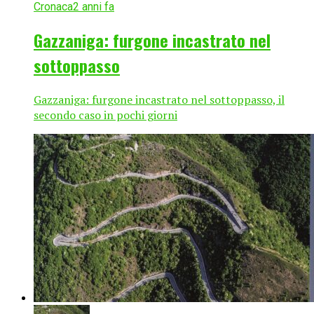
Cronaca
2 anni fa
Gazzaniga: furgone incastrato nel
sottoppasso
Gazzaniga: furgone incastrato nel sottoppasso, il
secondo caso in pochi giorni