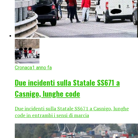
Cronaca
1 anno fa
Due incidenti sulla Statale SS671 a
Casnigo, lunghe code
Due incidenti sulla Statale SS671 a Casnigo, lunghe
code in entrambi i sensi di marcia