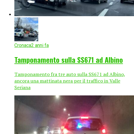
Cronaca
2 anni fa
Tamponamento sulla SS671 ad Albino
Tamponamento fra tre auto sulla SS671 ad Albino,
ancora una mattinata nera per il traffico in Valle
Seriana