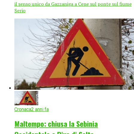
il senso unico da Gazzaniga a Cene sul ponte sul fiume
Serio
Cronaca
2 anni fa
Maltempo: chiusa la Sebinia