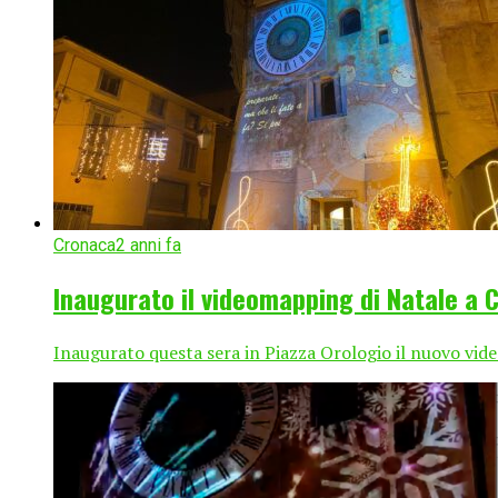
Cronaca
2 anni fa
Inaugurato il videomapping di Natale a 
Inaugurato questa sera in Piazza Orologio il nuovo vi