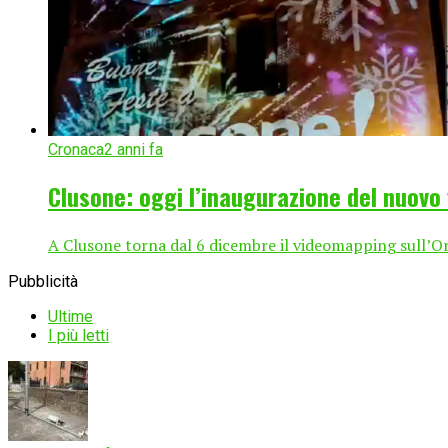
Cronaca
2 anni fa
Clusone: oggi l’inaugurazione del nuov
A Clusone torna dal 6 dicembre il videomapping sull’Oro
Pubblicità
Ultime
I più letti