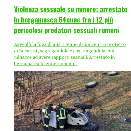
Violenza sessuale su minore: arrestato
in bergamasca 64enne fra i 12 più
pericolosi predatori sessuali rumeni
Agevolò la fuga di una 15enne da un centro protetto
di Bucarest, segregandola e costringendola con
minacce ad avere rapporti sessuali. Arrestato in
bergamasca 64enne rumeno...