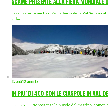
SCAME PRESENTE ALLA FIERA MONDIALE DE
Sarà presente anche un’eccellenza della Val Seriana alla 
dal...
Eventi
12 anni fa
IN PIU’ DI 400 CON LE CIASPOLE IN VAL D
– GORNO – Nonostante le nuvole del mattino, domenica 9 