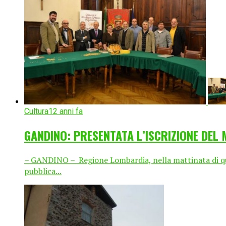
Cultura
12 anni fa
GANDINO: PRESENTATA L’ISCRIZIONE DEL 
– GANDINO – Regione Lombardia, nella mattinata di ques
pubblica...