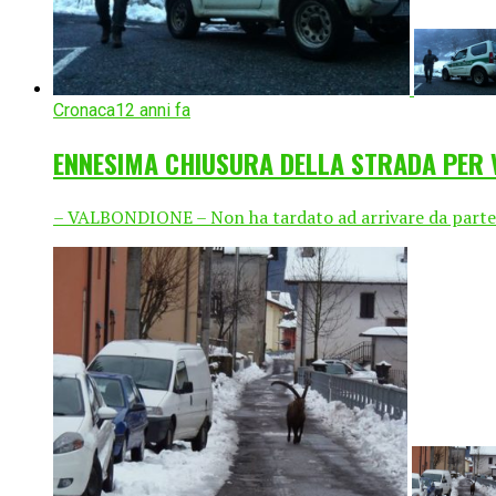
Cronaca
12 anni fa
ENNESIMA CHIUSURA DELLA STRADA PER
– VALBONDIONE – Non ha tardato ad arrivare da parte de