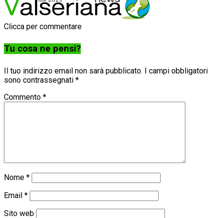
Clicca per commentare
Tu cosa ne pensi?
Il tuo indirizzo email non sarà pubblicato.
I campi obbligatori
sono contrassegnati
*
Commento
*
Nome
*
Email
*
Sito web