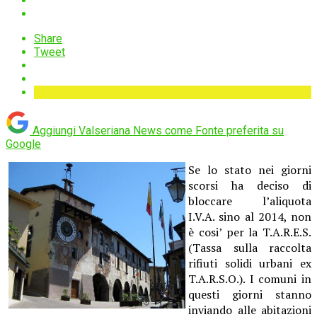
Share
Tweet
Aggiungi Valseriana News come
Fonte preferita su
Google
Se lo stato nei giorni
scorsi ha deciso di
bloccare l’aliquota
I.V.A. sino al 2014, non
è cosi’ per la T.A.R.E.S.
(Tassa sulla raccolta
rifiuti solidi urbani ex
T.A.R.S.O.). I comuni in
questi giorni stanno
inviando alle abitazioni