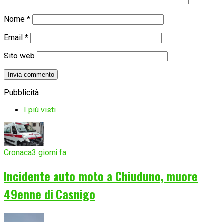
Nome
*
Email
*
Sito web
Pubblicità
I più visti
Cronaca
3 giorni fa
Incidente auto moto a Chiuduno, muore
49enne di Casnigo