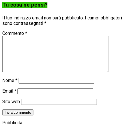
Tu cosa ne pensi?
Il tuo indirizzo email non sarà pubblicato.
I campi obbligatori
sono contrassegnati
*
Commento
*
Nome
*
Email
*
Sito web
Pubblicità