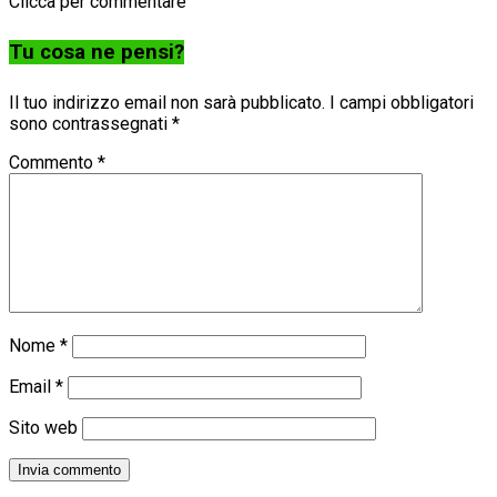
Clicca per commentare
Tu cosa ne pensi?
Il tuo indirizzo email non sarà pubblicato.
I campi obbligatori
sono contrassegnati
*
Commento
*
Nome
*
Email
*
Sito web