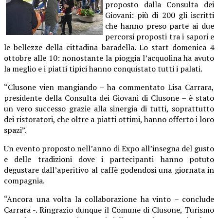
proposto dalla Consulta dei
Giovani: più di 200 gli iscritti
che hanno preso parte ai due
percorsi proposti tra i sapori e
le bellezze della cittadina baradella. Lo start domenica 4
ottobre alle 10: nonostante la pioggia l’acquolina ha avuto
la meglio e i piatti tipici hanno conquistato tutti i palati.
“Clusone vien mangiando – ha commentato Lisa Carrara,
presidente della Consulta dei Giovani di Clusone – è stato
un vero successo grazie alla sinergia di tutti, soprattutto
dei ristoratori, che oltre a piatti ottimi, hanno offerto i loro
spazi”.
Un evento proposto nell’anno di Expo all’insegna del gusto
e delle tradizioni dove i partecipanti hanno potuto
degustare dall’aperitivo al caffè godendosi una giornata in
compagnia.
“Ancora una volta la collaborazione ha vinto – conclude
Carrara -. Ringrazio dunque il Comune di Clusone, Turismo