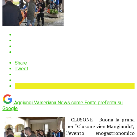
Share
Tweet
Aggiungi Valseriana News come
Fonte preferita su
Google
– CLUSONE – Buona la prima
per “Clusone vien Mangiando”,
l’evento enogastronomico