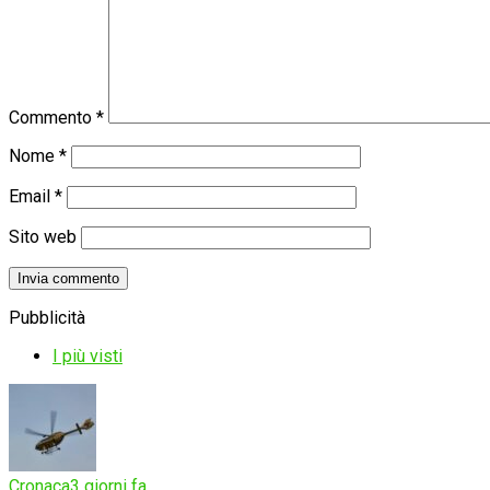
Commento
*
Nome
*
Email
*
Sito web
Pubblicità
I più visti
Cronaca
3 giorni fa