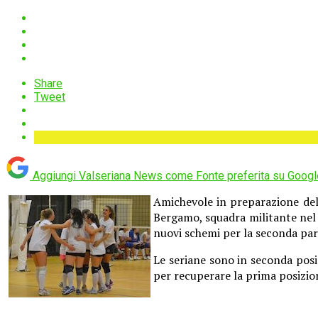
Share
Tweet
Aggiungi Valseriana News come
Fonte preferita su Googl
Amichevole in preparazione del 
Bergamo, squadra militante nel g
nuovi schemi per la seconda par
Le seriane sono in seconda posi
per recuperare la prima posizion