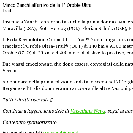
Marco Zanchi all’arrivo della 1° Orobie Ultra
Trail
Insieme a Zanchi, confermata anche la prima donna a vincere 
Maravilla (USA), Piotr Hercog (POL), Florian Schulz (GER), Pa
Il
Reda Rewoolution Orobie Ultra-Trail®
è una lunga corsa i
tracciati: l’Orobie Ultra-Trail® (OUT) di 140 km e 9.500 metri
Orobie
(GTO) di 70 km e 4.200 metri di dislivello positivo, c
Due viaggi emozionanti che dopo essersi contagiati della natu
Vecchia.
A dominare nella prima edizione andata in scena nel 2015 gli at
Bergamo e l’Italia domineranno ancora sulle altre Nazioni par
Tutti i diritti riservati ©
Continua a leggere le notizie di
Valseriana News
, segui la no
Contenuto sponsorizzato
Argomenti correlati:
corsa
orobie
sport