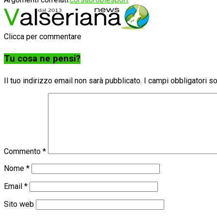
Clicca per commentare
Tu cosa ne pensi?
Il tuo indirizzo email non sarà pubblicato.
I campi obbligatori 
Commento
*
Nome
*
Email
*
Sito web