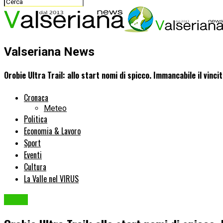
Valseriana News
Orobie Ultra Trail: allo start nomi di spicco. Immancabile il vinc
Cronaca
Meteo
Politica
Economia & Lavoro
Sport
Eventi
Cultura
La Valle nel VIRUS
Sport