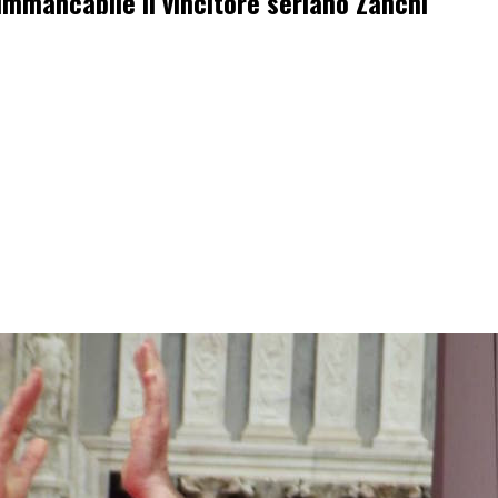
. Immancabile il vincitore seriano Zanchi