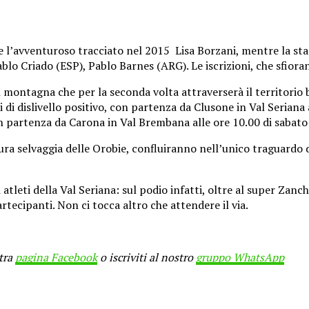
l’avventuroso tracciato nel 2015 Lisa Borzani, mentre la star
blo Criado (ESP), Pablo Barnes (ARG). Le iscrizioni, che sfiora
n montagna che per la seconda volta attraverserà il territorio 
 di dislivello positivo, con partenza da Clusone in Val Seriana 
on partenza da Carona in Val Brembana alle ore 10.00 di sabato
ra selvaggia delle Orobie, confluiranno nell’unico traguardo d
leti della Val Seriana: sul podio infatti, oltre al super Zanchi
tecipanti. Non ci tocca altro che attendere il via.
stra
pagina Facebook
o iscriviti al nostro
gruppo WhatsApp