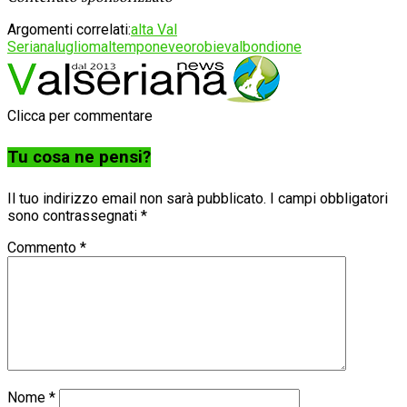
Argomenti correlati:
alta Val
Seriana
luglio
maltempo
neve
orobie
valbondione
Clicca per commentare
Tu cosa ne pensi?
Il tuo indirizzo email non sarà pubblicato.
I campi obbligatori
sono contrassegnati
*
Commento
*
Nome
*