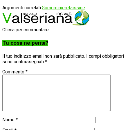
Argomenti correlati:
Gorno
miniere
taissine
Clicca per commentare
Tu cosa ne pensi?
Il tuo indirizzo email non sarà pubblicato.
I campi obbligatori
sono contrassegnati
*
Commento
*
Nome
*