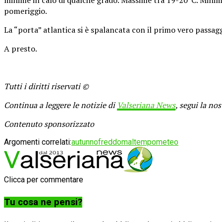
pomeriggio.
La “porta” atlantica si è spalancata con il primo vero passag
A presto.
Tutti i diritti riservati ©
Continua a leggere le notizie di
Valseriana News
, segui la no
Contenuto sponsorizzato
Argomenti correlati:
autunno
freddo
maltempo
meteo
Clicca per commentare
Tu cosa ne pensi?