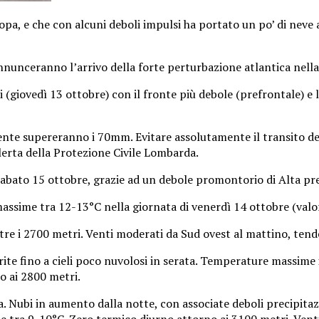
opa, e che con alcuni deboli impulsi ha portato un po’ di neve 
nnunceranno l’arrivo della forte perturbazione atlantica nella
i (giovedì 13 ottobre) con il fronte più debole (prefrontale) e 
ente supereranno i 70mm. Evitare assolutamente il transito dei 
lerta della Protezione Civile Lombarda.
sabato 15 ottobre, grazie ad un debole promontorio di Alta pr
sime tra 12-13°C nella giornata di venerdì 14 ottobre (valori 
ltre i 2700 metri. Venti moderati da Sud ovest al mattino, ten
arite fino a cieli poco nuvolosi in serata. Temperature massim
o ai 2800 metri.
a. Nubi in aumento dalla notte, con associate deboli precipit
 tra 9-10°C. Zero termico diurno attorno ai 3100 metri. Venti 