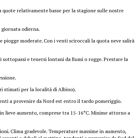
a quote relativamente basse per la stagione sulle nostre
 giornata odierna.
le piogge moderate. Con i venti sciroccali la quota neve salirà
sottopassi e tenersi lontani da fiumi o rogge. Prestare la
essione.
stimati per la località di Albino).
denti a provenire da Nord est entro il tardo pomeriggio.
e in lieve aumento, comprese tra 15-16°C. Minime attorno a
azioni. Clima gradevole. Temperature massime in aumento,
assenti o deboli al mattino, tendenti a provenire da Sud dal