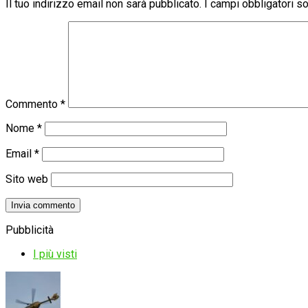
Il tuo indirizzo email non sarà pubblicato.
I campi obbligatori 
Commento
*
Nome
*
Email
*
Sito web
Pubblicità
I più visti