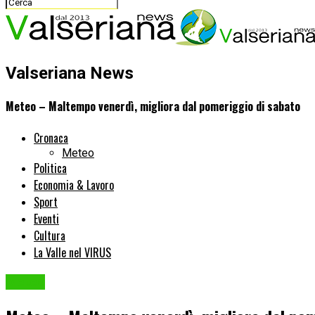
Valseriana News
Meteo – Maltempo venerdì, migliora dal pomeriggio di sabato
Cronaca
Meteo
Politica
Economia & Lavoro
Sport
Eventi
Cultura
La Valle nel VIRUS
Meteo