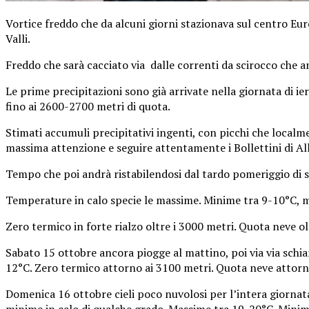
Vortice freddo che da alcuni giorni stazionava sul centro Eur
Valli.
Freddo che sarà cacciato via dalle correnti da scirocco che a
Le prime precipitazioni sono già arrivate nella giornata di ier
fino ai 2600-2700 metri di quota.
Stimati accumuli precipitativi ingenti, con picchi che localm
massima attenzione e seguire attentamente i Bollettini di Al
Tempo che poi andrà ristabilendosi dal tardo pomeriggio di 
Temperature in calo specie le massime. Minime tra 9-10°C, mas
Zero termico in forte rialzo oltre i 3000 metri. Quota neve o
Sabato 15 ottobre ancora piogge al mattino, poi via via schi
12°C. Zero termico attorno ai 3100 metri. Quota neve attorn
Domenica 16 ottobre cieli poco nuvolosi per l’intera giornat
minime in calo di qualche grado. Massime tra 19-20°C. Minime