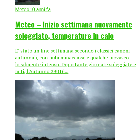
Meteo
10 anni fa
Meteo – Inizio settimana nuovamente
soleggiato, temperature in calo
E’ stato un fine settimana secondo i classici canoni
autunnali, con nubi minacciose e qualche piovasco
localmente intenso. Dopo tante giornate soleggiate e
miti, l’Autunno 29016...