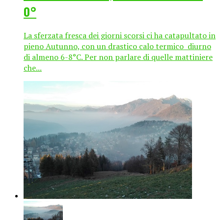
0°
La sferzata fresca dei giorni scorsi ci ha catapultato in
pieno Autunno, con un drastico calo termico diurno
di almeno 6-8°C. Per non parlare di quelle mattiniere
che...