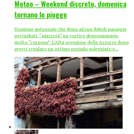
Meteo – Weekend discreto, domenica
tornano le piogge
Stagione autunnale che dopo alcuni deboli passaggi
perturbati, “piazzerà” un vortice depressionario
molto “corposo”. L’Alta pressione delle Azzorre dopo
averci regalato un ottimo periodo soleggiato e...