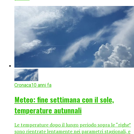
Cronaca
10 anni fa
Meteo: fine settimana con il sole,
temperature autunnali
Le temperature dopo il lungo periodo sopra le “righe”
sono rientrate lentamente nei parametri stagionali, e