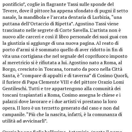
pontificio”, coglie in flagrante Tassi sulle sponde del
Tevere, dove il pittore ha appena sfondato di pugni il setto
nasale, la mandibola e l’arcata dentaria di Lurbizia, “una
puttana dell’Ortaccio di Ripetta”. Agostino Tassi viene
trascinato nelle segrete di Corte Savella. L’artista non è
nuovo alle carceri e così il libro personale dei suoi guai con
la giustizia si aggiunge di una nuova pagina. Al reato di
porto d’armi si è sommato quello di aver ridotto in fin di
vita una cortigiana che nel segnale del coprifuoco imposto
al meretricio si è rifiutata a lui. Agostino nato a Roma, al
Borgo, cresciuto in Toscana, tornato da poco nella Città
Santa, è “compare di appalti e di taverna” di Cosimo Quorli,
il furiere di Papa Clemente VIII e del pittore Orazio Lomi
Gentileschi. Tutti e tre appartengono alla comunità dei
toscani trapiantati a Roma, Cosimo assegna le chiese e i
palazzi dove lavorare e i due artisti vi prestano la loro
opera. Il loro è un terzetto generato dal caso e non dal
campanile. “Più che la nascita, infatti, è la comunanza di
utilità ad avvicinarli”.
Orazio ha una figlia bellissima, Artemisia, (porta il nome