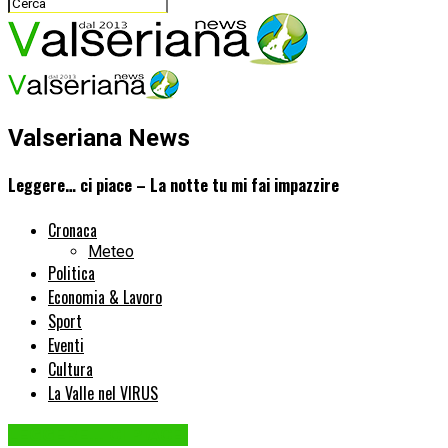
Valseriana News
Leggere… ci piace – La notte tu mi fai impazzire
Cronaca
Meteo
Politica
Economia & Lavoro
Sport
Eventi
Cultura
La Valle nel VIRUS
LEGGERE... CI PIACE!