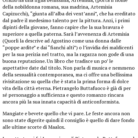
della nobildonna romana, sua madrina, Artemisia
Capizucchi), “giunta all’alba dei vent’anni”, che ha ereditato
dal padre il medesimo talento per la pittura. Anzi, i primi
dipinti della giovane, fanno capire che la sua bravura è
superiore a quella paterna. Sarà l’avvenenza di Artemisia
(Quorli la descrive ad Agostino come una donna dalle
“poppe ardite” e dai “fianchi alti”) o l’invidia dei maldicenti
per la sua perizia nel tratto, ma la ragazza non gode di una
buona reputazione. Un libro che tradisce un po’ le
aspettative date dal titolo. Non parla di musica e nemmeno
della sessualità contemporanea, ma ci offre una bellissima
rivisitazione su quella che è stata la prima forma di dolce
vita della città eterna. Pietrangelo Buttafuoco è già di per
sé personaggio a sufficienza e questo romanzo rincara
ancora più la sua innata capacità di anticonformista.
Mangiate e bevete quello che vi pare. Le feste ancora non
sono state digerite quindi il consiglio è quello di dare fondo
alle ultime scorte di Maalox.