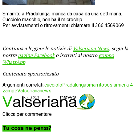
Smarrito a Pradalunga, manca da casa da una settimana.
Cucciolo maschio, non ha il microchip.
Per avvistamenti o ritrovamenti chiamare il 366.4569069.
Continua a leggere le notizie di
Valseriana News
, segui la
nostra
pagina Facebook
o iscriviti al nostro
gruppo
WhatsApp
Contenuto sponsorizzato
Argomenti correlati:
cucciolo
Pradalunga
smarrito
sos amici a 4
zampe
Valseriananews
Clicca per commentare
Tu cosa ne pensi?