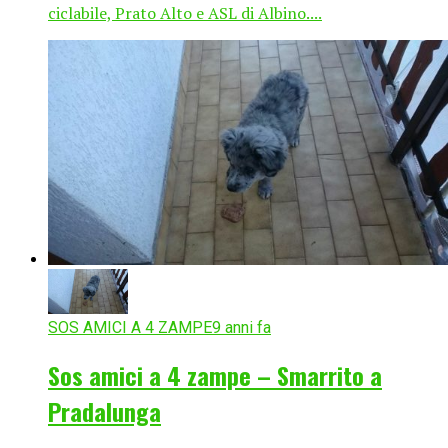
ciclabile, Prato Alto e ASL di Albino....
SOS AMICI A 4 ZAMPE
9 anni fa
Sos amici a 4 zampe – Smarrito a
Pradalunga