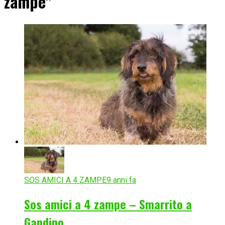
zampe"
SOS AMICI A 4 ZAMPE
9 anni fa
Sos amici a 4 zampe – Smarrito a
Gandino