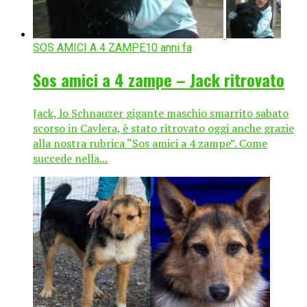
SOS AMICI A 4 ZAMPE
10 anni fa
Sos amici a 4 zampe – Jack ritrovato
Jack, lo Schnauzer gigante maschio smarrito sabato
scorso in Cavlera, è stato ritrovato oggi anche grazie
alla nostra rubrica “Sos amici a 4 zampe”. Come
succede nella...