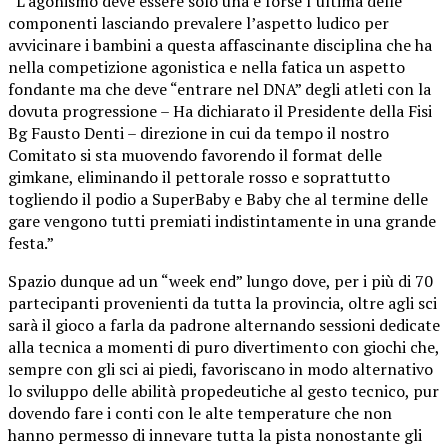
“L’agonismo deve essere solo una e forse l’ultima delle
componenti lasciando prevalere l’aspetto ludico per
avvicinare i bambini a questa affascinante disciplina che ha
nella competizione agonistica e nella fatica un aspetto
fondante ma che deve “entrare nel DNA” degli atleti con la
dovuta progressione – Ha dichiarato il Presidente della Fisi
Bg Fausto Denti – direzione in cui da tempo il nostro
Comitato si sta muovendo favorendo il format delle
gimkane, eliminando il pettorale rosso e soprattutto
togliendo il podio a SuperBaby e Baby che al termine delle
gare vengono tutti premiati indistintamente in una grande
festa.”
Spazio dunque ad un “week end” lungo dove, per i più di 70
partecipanti provenienti da tutta la provincia, oltre agli sci
sarà il gioco a farla da padrone alternando sessioni dedicate
alla tecnica a momenti di puro divertimento con giochi che,
sempre con gli sci ai piedi, favoriscano in modo alternativo
lo sviluppo delle abilità propedeutiche al gesto tecnico, pur
dovendo fare i conti con le alte temperature che non
hanno permesso di innevare tutta la pista nonostante gli