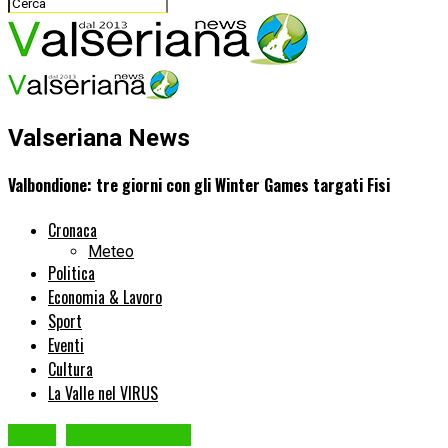
Valseriana News
Valbondione: tre giorni con gli Winter Games targati Fisi
Cronaca
Meteo
Politica
Economia & Lavoro
Sport
Eventi
Cultura
La Valle nel VIRUS
Sport
VALBONDIONE