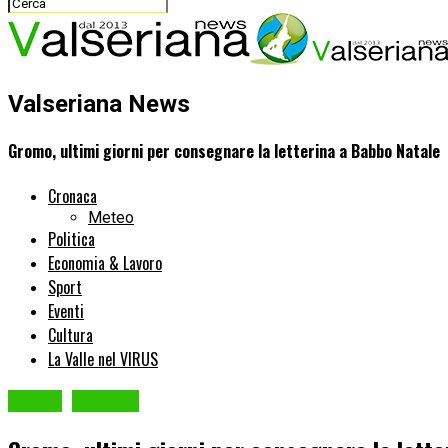
Valseriana News
Gromo, ultimi giorni per consegnare la letterina a Babbo Natale
Cronaca
Meteo
Politica
Economia & Lavoro
Sport
Eventi
Cultura
La Valle nel VIRUS
Eventi
GROMO