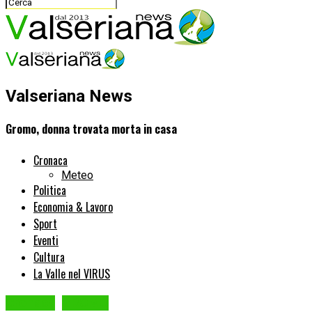
Valseriana News
Gromo, donna trovata morta in casa
Cronaca
Meteo
Politica
Economia & Lavoro
Sport
Eventi
Cultura
La Valle nel VIRUS
Cronaca
GROMO