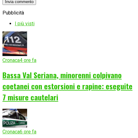
Pubblicità
I più visti
Cronaca
4 ore fa
Bassa Val Seriana, minorenni colpivano
coetanei con estorsioni e rapine: eseguite
7 misure cautelari
Cronaca
6 ore fa