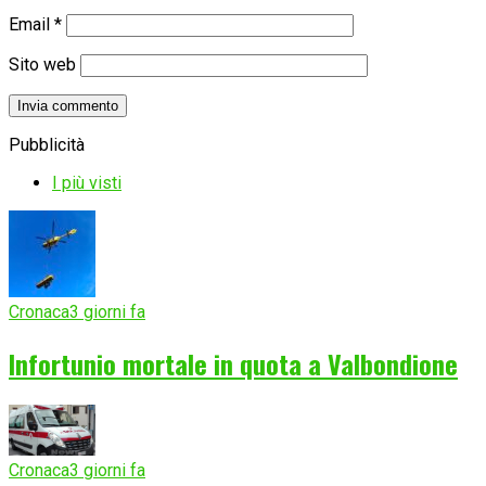
Email
*
Sito web
Pubblicità
I più visti
Cronaca
3 giorni fa
Infortunio mortale in quota a Valbondione
Cronaca
3 giorni fa