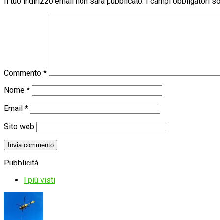
Il tuo indirizzo email non sarà pubblicato.
I campi obbligatori 
Commento
*
Nome
*
Email
*
Sito web
Pubblicità
I più visti