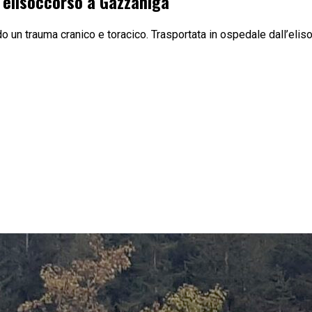
l’elisoccorso a Gazzaniga
o un trauma cranico e toracico. Trasportata in ospedale dall’elis