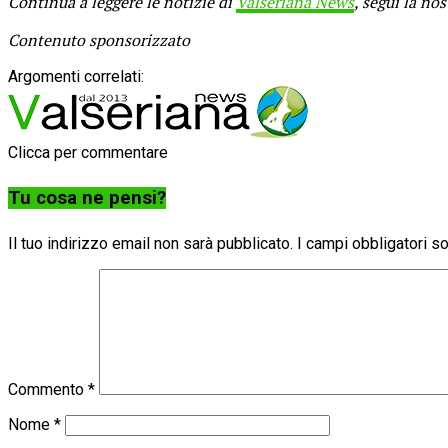
Continua a leggere le notizie di
Valseriana News
, segui la no
Contenuto sponsorizzato
Argomenti correlati:
Clicca per commentare
Tu cosa ne pensi?
Il tuo indirizzo email non sarà pubblicato.
I campi obbligatori 
Commento
*
Nome
*