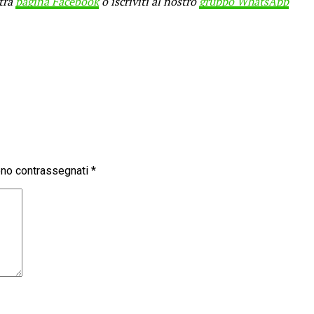
stra
pagina Facebook
o iscriviti al nostro
gruppo WhatsApp
sono contrassegnati
*