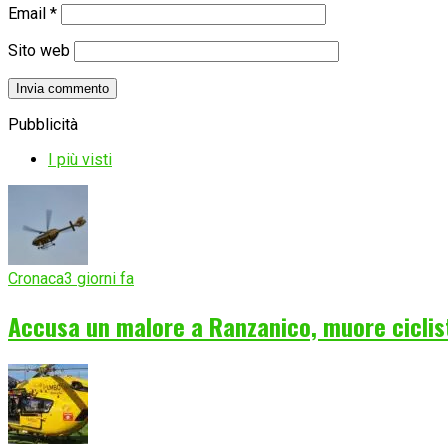
Email
*
Sito web
Pubblicità
I più visti
Cronaca
3 giorni fa
Accusa un malore a Ranzanico, muore ciclist