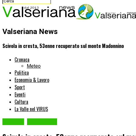
Valseriana News
Scivola in cresta, 53enne recuperato sul monte Madonnino
Cronaca
Meteo
Politica
Economia & Lavoro
Sport
Eventi
Cultura
La Valle nel VIRUS
Cronaca
VALGOGLIO