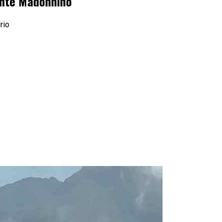
onte Madonnino
rio