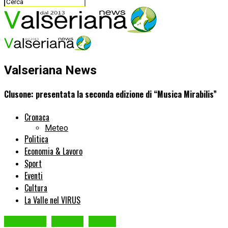
Valseriana News
Clusone: presentata la seconda edizione di “Musica Mirabilis”
Cronaca
Meteo
Politica
Economia & Lavoro
Sport
Eventi
Cultura
La Valle nel VIRUS
CLUSONE
Cultura
Eventi