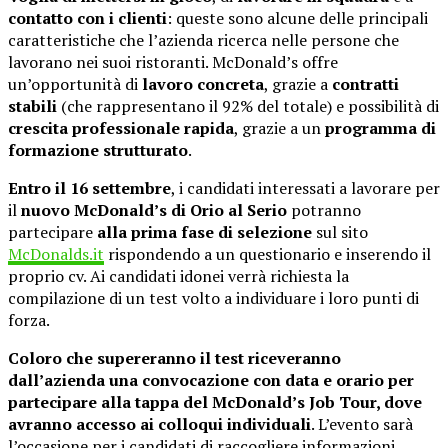
contatto con i clienti
: queste sono alcune delle principali
caratteristiche che l’azienda ricerca nelle persone che
lavorano nei suoi ristoranti. McDonald’s offre
un’opportunità di
lavoro concreta
, grazie a
contratti
stabili
(che rappresentano il 92% del totale) e possibilità di
crescita professionale rapida
, grazie a un
programma di
formazione strutturato
.
Entro il 16 settembre
, i candidati interessati a lavorare per
il
nuovo McDonald’s di Orio al Serio
potranno
partecipare
alla prima fase di selezione
sul sito
McDonalds.it
rispondendo a un questionario e inserendo il
proprio cv. Ai candidati idonei verrà richiesta la
compilazione di un test volto a individuare i loro punti di
forza.
Coloro che supereranno il test riceveranno
dall’azienda una convocazione con data e orario per
partecipare alla tappa del McDonald’s Job Tour, dove
avranno accesso ai colloqui individuali
. L’evento sarà
l’occasione per i candidati di raccogliere informazioni