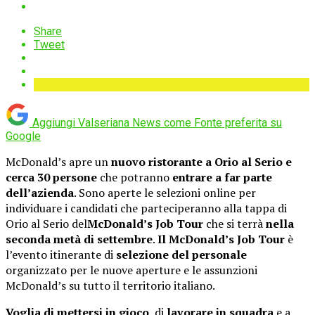
Share
Tweet
Aggiungi Valseriana News come
Fonte preferita su
Google
McDonald’s apre un
nuovo ristorante a Orio al Serio e
cerca 30 persone
che potranno
entrare a far parte
dell’azienda
. Sono aperte le selezioni online per
individuare i candidati che parteciperanno alla tappa di
Orio al Serio del
McDonald’s Job Tour
che si terrà
nella
seconda metà di settembre
.
Il McDonald’s Job Tour
è
l’evento itinerante di
selezione del personale
organizzato per le nuove aperture e le assunzioni
McDonald’s su tutto il territorio italiano.
Voglia di mettersi in gioco
, di
lavorare in squadra
e a