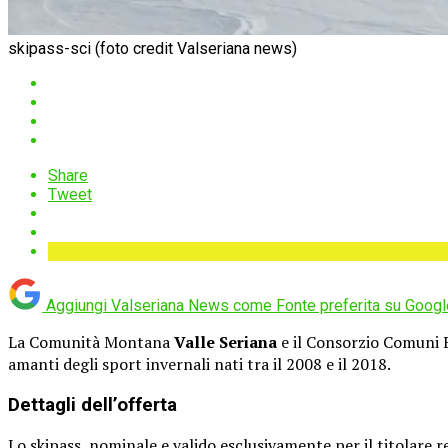
skipass-sci (foto credit Valseriana news)
Share
Tweet
Aggiungi Valseriana News come
Fonte preferita su Googl
La Comunità Montana
Valle Seriana
e il Consorzio Comuni 
amanti degli sport invernali nati tra il 2008 e il 2018.
Dettagli dell’offerta
Lo skipass, nominale e valido esclusivamente per il titolare 