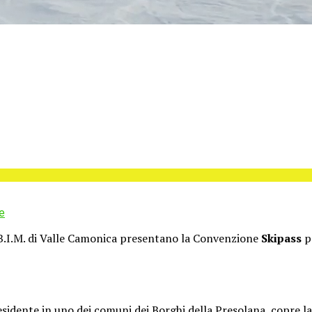
e
B.I.M. di Valle Camonica presentano la Convenzione
Skipass
pe
residente in uno dei comuni dei Borghi della Presolana, copre 