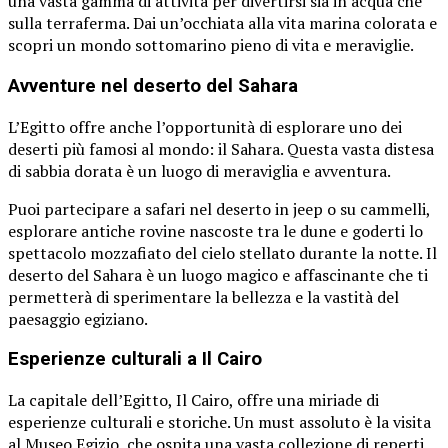
una vasta gamma di attività per divertirsi sia in acqua che
sulla terraferma. Dai un’occhiata alla vita marina colorata e
scopri un mondo sottomarino pieno di vita e meraviglie.
Avventure nel deserto del Sahara
L’Egitto offre anche l’opportunità di esplorare uno dei
deserti più famosi al mondo: il Sahara. Questa vasta distesa
di sabbia dorata è un luogo di meraviglia e avventura.
Puoi partecipare a safari nel deserto in jeep o su cammelli,
esplorare antiche rovine nascoste tra le dune e goderti lo
spettacolo mozzafiato del cielo stellato durante la notte. Il
deserto del Sahara è un luogo magico e affascinante che ti
permetterà di sperimentare la bellezza e la vastità del
paesaggio egiziano.
Esperienze culturali a Il Cairo
La capitale dell’Egitto, Il Cairo, offre una miriade di
esperienze culturali e storiche. Un must assoluto è la visita
al Museo Egizio, che ospita una vasta collezione di reperti,