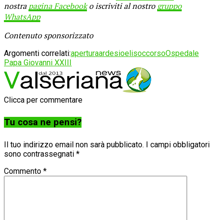
nostra
pagina Facebook
o iscriviti al nostro
gruppo
WhatsApp
Contenuto sponsorizzato
Argomenti correlati:
apertura
ardesio
elisoccorso
Ospedale
Papa Giovanni XXIII
Clicca per commentare
Tu cosa ne pensi?
Il tuo indirizzo email non sarà pubblicato.
I campi obbligatori
sono contrassegnati
*
Commento
*