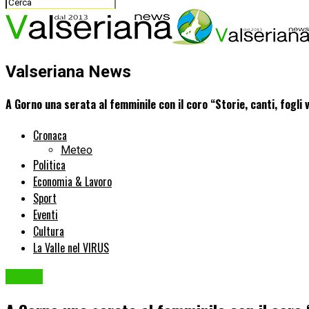
Valseriana News
A Gorno una serata al femminile con il coro “Storie, canti, fogli 
Cronaca
Meteo
Politica
Economia & Lavoro
Sport
Eventi
Cultura
La Valle nel VIRUS
Eventi